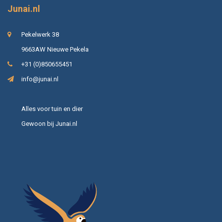
Junai.nl
Pekelwerk 38
9663AW Nieuwe Pekela
+31 (0)850655451
info@junai.nl
Alles voor tuin en dier
Gewoon bij Junai.nl