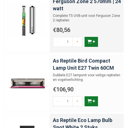
Ferguson Zone 2 570mm | 24
watt
Complete T5 UVB-unit voor Ferguson Zone
2 reptielen
€80,56
-
+
As Reptile Bird Compact
Lamp Unit E27 Twin 60CM
Dubbele E27 lampunit voor veilige reptielen
en vogelverlichting.
€106,90
-
+
As Reptile Eco Lamp Bulb
Spot White 2 Stuks