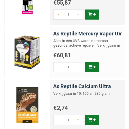
€55,87
-
+
As Reptile Mercury Vapor UV
Alles in één UVB warmtelamp voor
gezonde, actieve reptielen. Verkrijgbaar in
70, 80, 100 en 125 Wa
€60,81
-
+
As Reptile Calcium Ultra
Verkrijgbaar in 10, 100 en 280 gram
€2,74
-
+