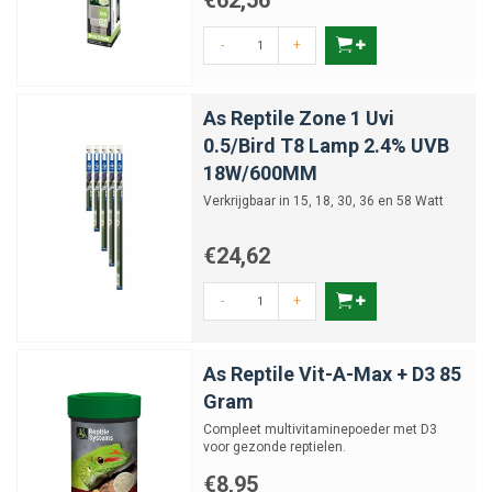
€62,56
-
+
As Reptile Zone 1 Uvi
0.5/Bird T8 Lamp 2.4% UVB
18W/600MM
Verkrijgbaar in 15, 18, 30, 36 en 58 Watt
€24,62
-
+
As Reptile Vit-A-Max + D3 85
Gram
Compleet multivitaminepoeder met D3
voor gezonde reptielen.
€8,95