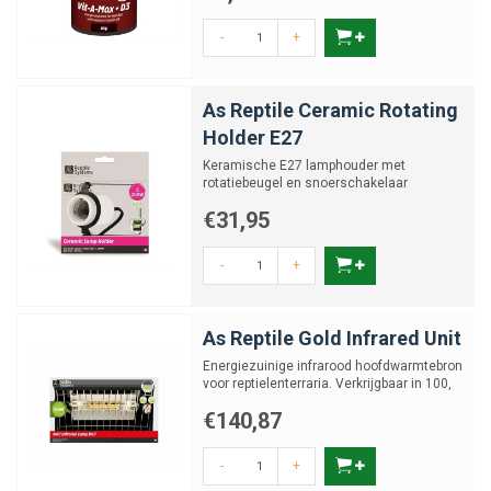
-
+
As Reptile Ceramic Rotating
Holder E27
Keramische E27 lamphouder met
rotatiebeugel en snoerschakelaar
€31,95
-
+
As Reptile Gold Infrared Unit
Energiezuinige infrarood hoofdwarmtebron
voor reptielenterraria. Verkrijgbaar in 100,
200 en 400 Wat...
€140,87
-
+