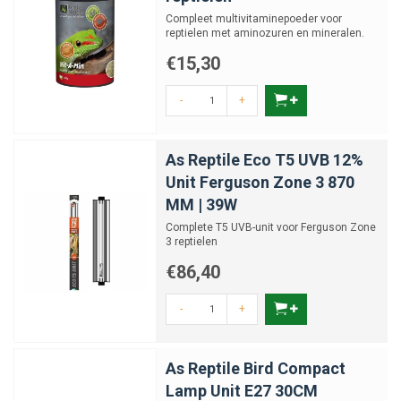
Compleet multivitaminepoeder voor
reptielen met aminozuren en mineralen.
Beschikbaar in 2 maten
€15,30
-
+
As Reptile Eco T5 UVB 12%
Unit Ferguson Zone 3 870
MM | 39W
Complete T5 UVB-unit voor Ferguson Zone
3 reptielen
€86,40
-
+
As Reptile Bird Compact
Lamp Unit E27 30CM