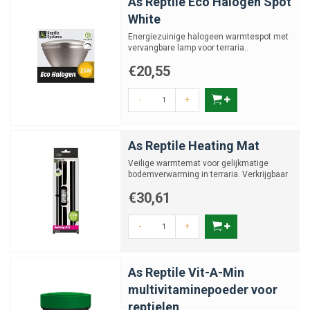
As Reptile Eco Halogen Spot
White
Energiezuinige halogeen warmtespot met
vervangbare lamp voor terraria..
Verkrijgbaar in 25, 50, 75 e...
€20,55
-
+
As Reptile Heating Mat
Veilige warmtemat voor gelijkmatige
bodemverwarming in terraria. Verkrijgbaar
in: 3,5, 8, 16, 24 en ...
€30,61
-
+
As Reptile Vit-A-Min
multivitaminepoeder voor
reptielen