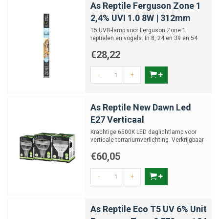
As Reptile Ferguson Zone 1
2,4% UVI 1.0 8W | 312mm
T5 UVB-lamp voor Ferguson Zone 1
reptielen en vogels. In 8, 24 en 39 en 54
Watt
€28,22
-
+
As Reptile New Dawn Led
E27 Verticaal
Krachtige 6500K LED daglichtlamp voor
verticale terrariumverlichting. Verkrijgbaar
in 10, 25 en 35 W...
€60,05
-
+
As Reptile Eco T5 UV 6% Unit