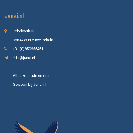
Junai.nl
Pekelwerk 38
9663AW Nieuwe Pekela
+31 (0)850655451
info@junai.nl
Alles voor tuin en dier
Gewoon bij Junai.nl