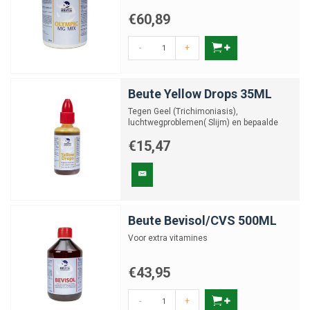
€60,89
-
+
Beute Yellow Drops 35ML
Tegen Geel (Trichimoniasis),
luchtwegproblemen( Slijm) en bepaalde
schimmel infecties
€15,47
Beute Bevisol/CVS 500ML
Voor extra vitamines
€43,95
-
+