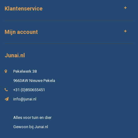
Klantenservice
Mijn account
Junai.nl
Pekelwerk 38
9663AW Nieuwe Pekela
+31 (0)850655451
info@junai.nl
Alles voor tuin en dier
Gewoon bij Junai.nl