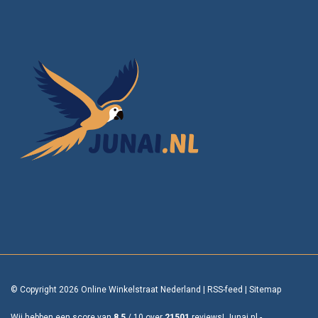
© Copyright 2026 Online Winkelstraat Nederland
|
RSS-feed
|
Sitemap
Wij hebben een score van
8,5
/
10
over
21501
reviews!
Junai.nl -