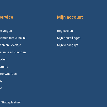
service
Mijn account
e vragen
Registreren
nemen met Junai.nl
Mijn bestellingen
en en Levertijd
Mijn verlanglijst
arantie en Klachten
oden
ramma
voorwaarden
cy
id
& Stageplaatsen