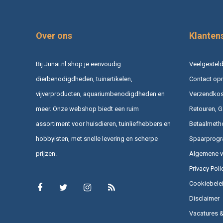
Over ons
Klanten
Bij Junai.nl shop je eenvoudig
Veelgesteld
dierbenodigdheden, tuinartikelen,
Contact op
vijverproducten, aquariumbenodigdheden en
Verzendkost
meer. Onze webshop biedt een ruim
Retouren, G
assortiment voor huisdieren, tuinliefhebbers en
Betaalmeth
hobbyisten, met snelle levering en scherpe
Spaarprog
prijzen.
Algemene 
Privacy Poli
Cookiebele
Disclaimer
Vacatures 