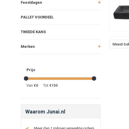
Feestdagen
PALLET VOORDEEL
TWEEDE KANS
Meest be
Merken
Prijs
Van
€
0
Tot
€
150
Waarom Junai.nl
Meer dan 1 miljoen verwerkte orders