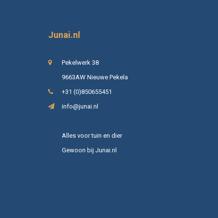
Junai.nl
Pekelwerk 38
9663AW Nieuwe Pekela
+31 (0)850655451
info@junai.nl
Alles voor tuin en dier
Gewoon bij Junai.nl