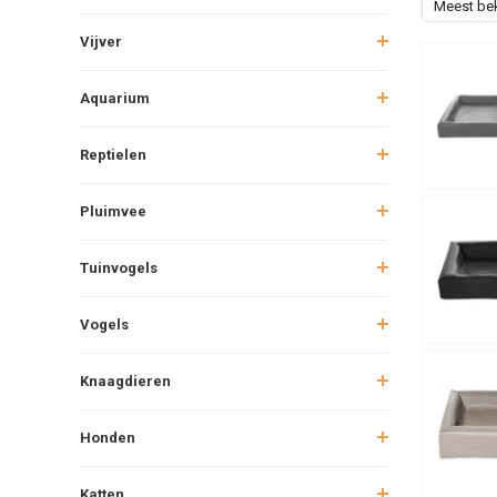
Meest be
Vijver
Aquarium
Reptielen
Pluimvee
Tuinvogels
Vogels
Knaagdieren
Honden
Katten