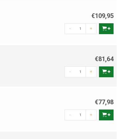
€109,95
-
+
€81,64
-
+
€77,98
-
+