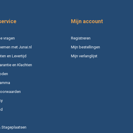
service
Mijn account
e vragen
Registreren
nemen met Junai.nl
Mijn bestellingen
en en Levertijd
Mijn verlanglijst
arantie en Klachten
oden
ramma
voorwaarden
cy
id
& Stageplaatsen