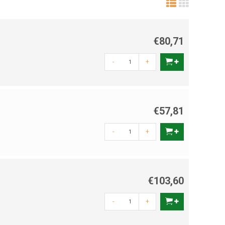
€80,71
-
+
€57,81
-
+
€103,60
-
+