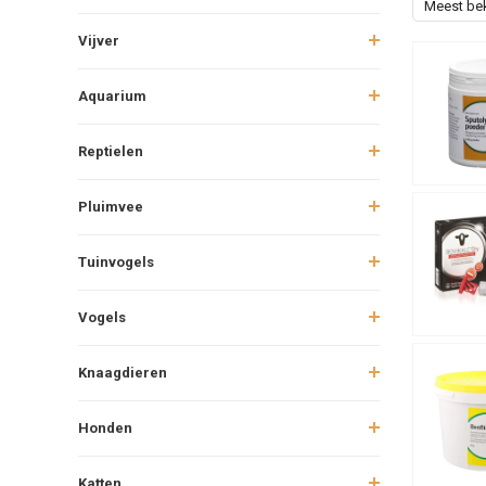
Meest be
Vijver
Aquarium
Reptielen
Pluimvee
Tuinvogels
Vogels
Knaagdieren
Honden
Katten