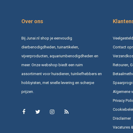
Over ons
Klanten
Bij Junai.nl shop je eenvoudig
Veelgesteld
dierbenodigdheden, tuinartikelen,
Contact op
vijverproducten, aquariumbenodigdheden en
Verzendkost
meer. Onze webshop biedt een ruim
Retouren, G
assortiment voor huisdieren, tuinliefhebbers en
Betaalmeth
hobbyisten, met snelle levering en scherpe
Spaarprog
prijzen.
Algemene 
Privacy Poli
Cookiebele
Disclaimer
Vacatures 