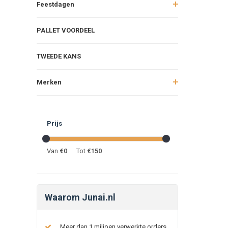
Feestdagen
PALLET VOORDEEL
TWEEDE KANS
Merken
Prijs
Van
€
0
Tot
€
150
Waarom Junai.nl
Meer dan 1 miljoen verwerkte orders