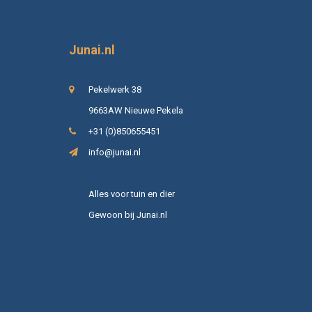
Junai.nl
Pekelwerk 38
9663AW Nieuwe Pekela
+31 (0)850655451
info@junai.nl
Alles voor tuin en dier
Gewoon bij Junai.nl