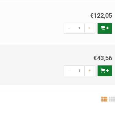
€122,05
-
+
€43,56
-
+