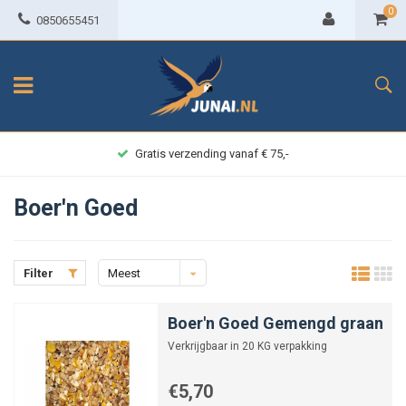
0
0850655451
Achteraf betalen
Boer'n Goed
Filter
Meest
bekeken
Boer'n Goed Gemengd graan
Verkrijgbaar in 20 KG verpakking
€5,70