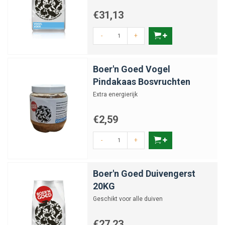
€31,13
-
+
Boer'n Goed Vogel
Pindakaas Bosvruchten
Extra energierijk
€2,59
-
+
Boer'n Goed Duivengerst
20KG
Geschikt voor alle duiven
€27,23