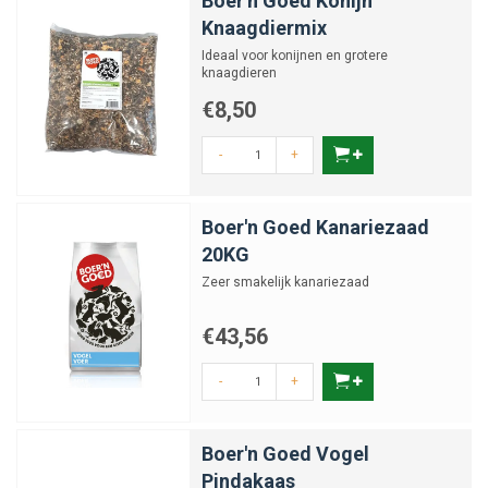
Boer'n Goed Konijn
Knaagdiermix
Ideaal voor konijnen en grotere
knaagdieren
€8,50
-
+
Boer'n Goed Kanariezaad
20KG
Zeer smakelijk kanariezaad
€43,56
-
+
Boer'n Goed Vogel
Pindakaas