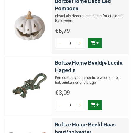
Boltze Home Deco Led
Pompoen
Ideaal als decoratie in de herfst of tijdens
Halloween.
€6,79
-
+
Boltze Home Beeldje Lucila
Hagedis
Een echte eyecatcher in je woonkamer,
hal, tuinkamer of etalage
€3,09
-
+
Boltze Home Beeld Haas
hout/polyester