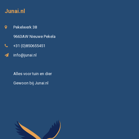
Junai.nl
Pekelwerk 38
9663AW Nieuwe Pekela
+31 (0)850655451
info@junai.nl
Alles voor tuin en dier
Gewoon bij Junai.nl