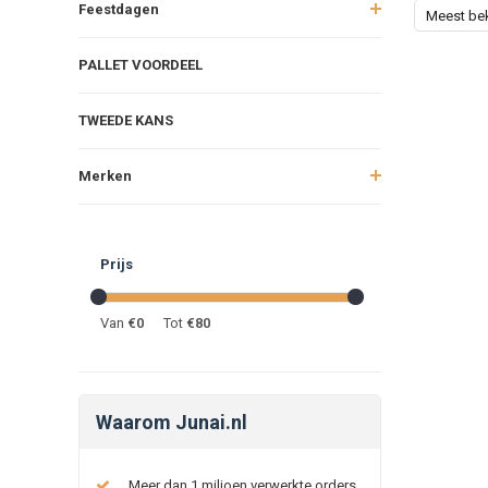
Feestdagen
Meest be
PALLET VOORDEEL
TWEEDE KANS
Merken
Prijs
Van
€
0
Tot
€
80
Waarom Junai.nl
Meer dan 1 miljoen verwerkte orders