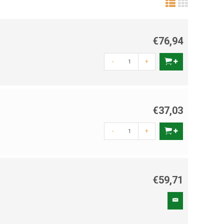
€76,94
-
+
€37,03
-
+
€59,71