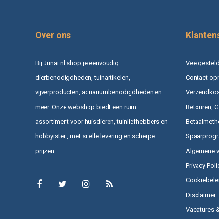
Over ons
Klanten
Bij Junai.nl shop je eenvoudig
Veelgesteld
dierbenodigdheden, tuinartikelen,
Contact op
vijverproducten, aquariumbenodigdheden en
Verzendkost
meer. Onze webshop biedt een ruim
Retouren, G
assortiment voor huisdieren, tuinliefhebbers en
Betaalmeth
hobbyisten, met snelle levering en scherpe
Spaarprog
prijzen.
Algemene 
Privacy Poli
Cookiebele
Disclaimer
Vacatures 