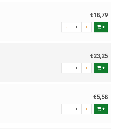
€18,79
-
+
€23,25
-
+
€5,58
-
+