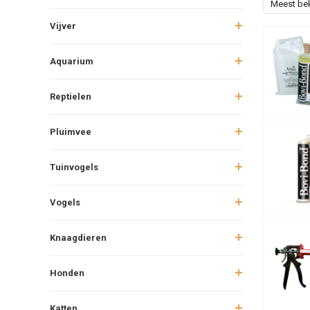
Meest be
Vijver
Aquarium
Reptielen
Pluimvee
Tuinvogels
Vogels
Knaagdieren
Honden
Katten