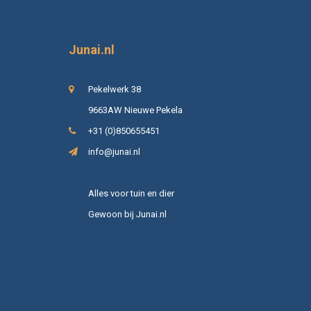
Junai.nl
Pekelwerk 38
9663AW Nieuwe Pekela
+31 (0)850655451
info@junai.nl
Alles voor tuin en dier
Gewoon bij Junai.nl