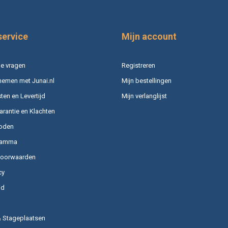
service
Mijn account
e vragen
Registreren
nemen met Junai.nl
Mijn bestellingen
en en Levertijd
Mijn verlanglijst
arantie en Klachten
oden
ramma
voorwaarden
cy
id
& Stageplaatsen