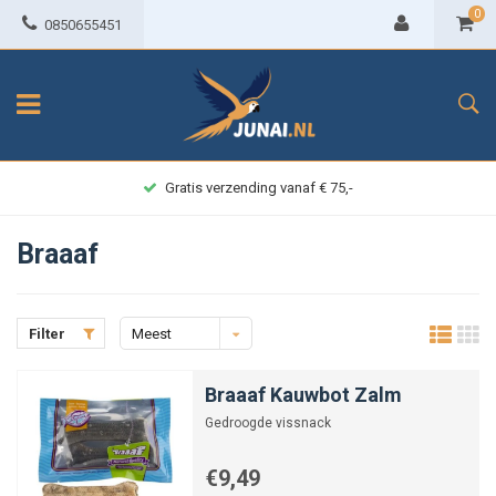
0
0850655451
Achteraf betalen
Braaaf
Filter
Meest
bekeken
Braaaf Kauwbot Zalm
Gedroogde vissnack
€9,49