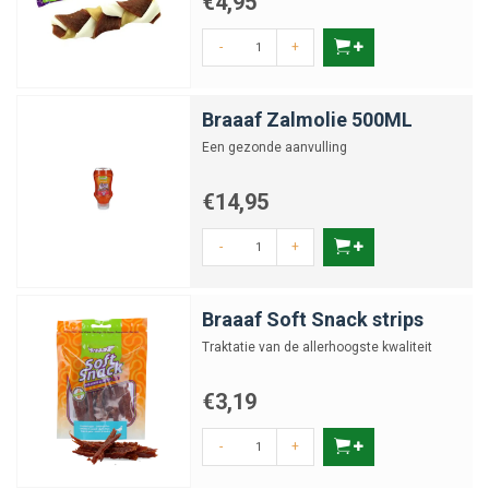
€4,95
-
+
Braaaf Zalmolie 500ML
Een gezonde aanvulling
€14,95
-
+
Braaaf Soft Snack strips
Traktatie van de allerhoogste kwaliteit
€3,19
-
+