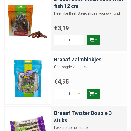
fish 12 cm
Heerlijke Beef Steak slices voor uw hond
€3,19
-
+
Braaaf Zalmblokjes
Gedroogde vissnack
€4,95
-
+
Braaaf Twister Double 3
stuks
Lekkere combi snack