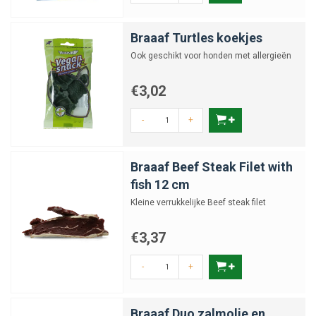
Braaaf Turtles koekjes
Ook geschikt voor honden met allergieën
€3,02
-
+
Braaaf Beef Steak Filet with
fish 12 cm
Kleine verrukkelijke Beef steak filet
€3,37
-
+
Braaaf Duo zalmolie en