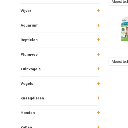
Meest be
Vijver
Aquarium
Reptielen
Pluimvee
Meest be
Tuinvogels
Vogels
Knaagdieren
Honden
Katten