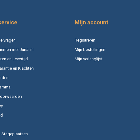
service
Mijn account
e vragen
Registreren
nemen met Junai.nl
Mijn bestellingen
en en Levertijd
Mijn verlanglijst
arantie en Klachten
oden
ramma
voorwaarden
cy
id
& Stageplaatsen