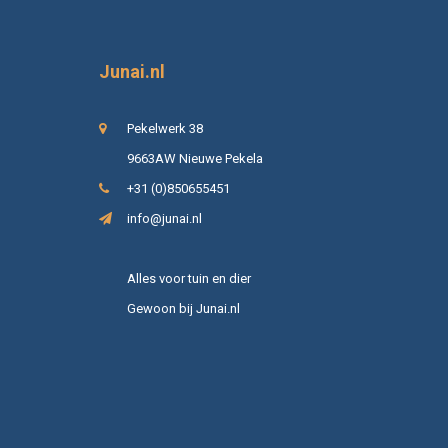
Junai.nl
Pekelwerk 38
9663AW Nieuwe Pekela
+31 (0)850655451
info@junai.nl
Alles voor tuin en dier
Gewoon bij Junai.nl