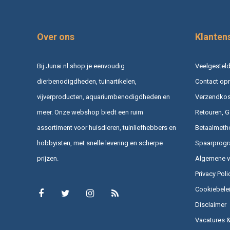
Over ons
Klanten
Bij Junai.nl shop je eenvoudig
Veelgesteld
dierbenodigdheden, tuinartikelen,
Contact op
vijverproducten, aquariumbenodigdheden en
Verzendkost
meer. Onze webshop biedt een ruim
Retouren, G
assortiment voor huisdieren, tuinliefhebbers en
Betaalmeth
hobbyisten, met snelle levering en scherpe
Spaarprog
prijzen.
Algemene 
Privacy Poli
Cookiebele
Disclaimer
Vacatures 