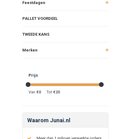
Feestdagen
PALLET VOORDEEL
TWEEDE KANS
Merken
Prijs
Van
€
0
Tot
€
20
Waarom Junai.nl
Meer dan 1 miljoen verwerkte orders