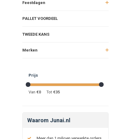
Feestdagen
PALLET VOORDEEL
TWEEDE KANS
Merken
Prijs
Van
€
0
Tot
€
35
Waarom Junai.nl
Meer dan 1 miljoen verwerkte orders