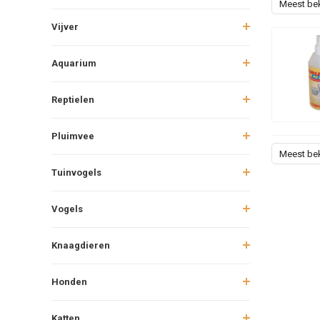
Meest be
Vijver
Aquarium
Reptielen
Pluimvee
Meest be
Tuinvogels
Vogels
Knaagdieren
Honden
Katten