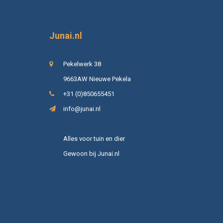
Junai.nl
Pekelwerk 38
9663AW Nieuwe Pekela
+31 (0)850655451
info@junai.nl
Alles voor tuin en dier
Gewoon bij Junai.nl