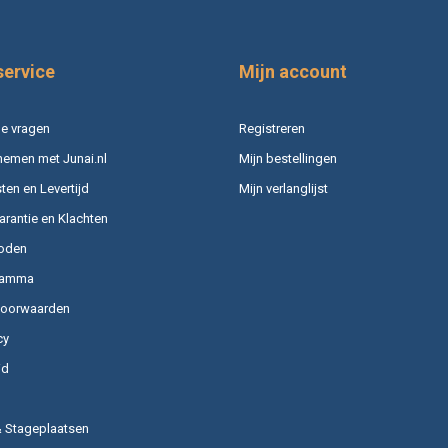
service
Mijn account
e vragen
Registreren
nemen met Junai.nl
Mijn bestellingen
en en Levertijd
Mijn verlanglijst
arantie en Klachten
oden
ramma
voorwaarden
cy
id
& Stageplaatsen