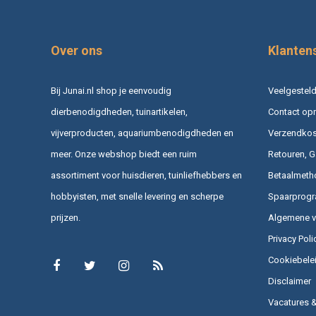
Over ons
Klanten
Bij Junai.nl shop je eenvoudig
Veelgesteld
dierbenodigdheden, tuinartikelen,
Contact op
vijverproducten, aquariumbenodigdheden en
Verzendkost
meer. Onze webshop biedt een ruim
Retouren, G
assortiment voor huisdieren, tuinliefhebbers en
Betaalmeth
hobbyisten, met snelle levering en scherpe
Spaarprog
prijzen.
Algemene 
Privacy Poli
Cookiebele
Disclaimer
Vacatures 