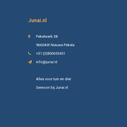
Junai.nl
Pekelwerk 38
9663AW Nieuwe Pekela
+31 (0)850655451
info@junai.nl
Alles voor tuin en dier
Gewoon bij Junai.nl