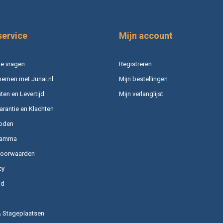
service
Mijn account
e vragen
Registreren
nemen met Junai.nl
Mijn bestellingen
en en Levertijd
Mijn verlanglijst
arantie en Klachten
oden
ramma
voorwaarden
cy
id
& Stageplaatsen