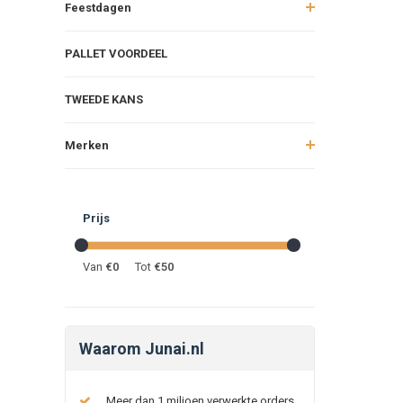
Feestdagen
PALLET VOORDEEL
TWEEDE KANS
Merken
Prijs
Van
€
0
Tot
€
50
Waarom Junai.nl
Meer dan 1 miljoen verwerkte orders