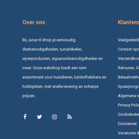
Over ons
Klanten
Bij Junai.nl shop je eenvoudig
Veelgesteld
dierbenodigdheden, tuinartikelen,
Contact op
vijverproducten, aquariumbenodigdheden en
Verzendkost
meer. Onze webshop biedt een ruim
Retouren, G
assortiment voor huisdieren, tuinliefhebbers en
Betaalmeth
hobbyisten, met snelle levering en scherpe
Spaarprog
prijzen.
Algemene 
Privacy Poli
Cookiebele
Disclaimer
Vacatures 