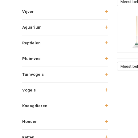
Meest be
Vijver
Aquarium
Reptielen
Pluimvee
Meest be
Tuinvogels
Vogels
Knaagdieren
Honden
Katten