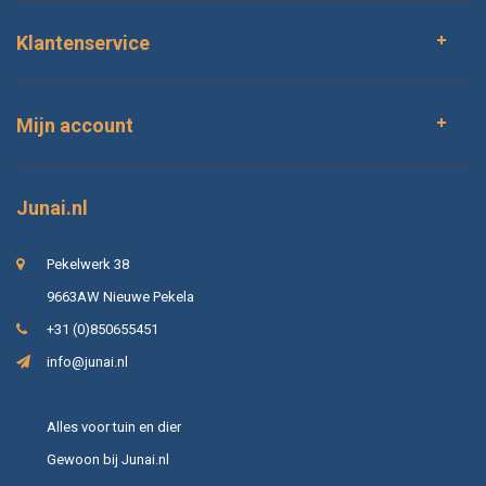
Klantenservice
Mijn account
Junai.nl
Pekelwerk 38
9663AW Nieuwe Pekela
+31 (0)850655451
info@junai.nl
Alles voor tuin en dier
Gewoon bij Junai.nl