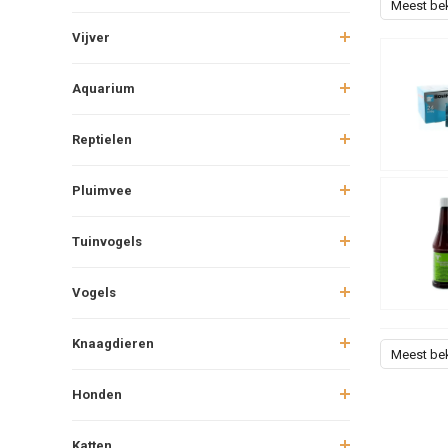
Meest be
Vijver
Aquarium
Reptielen
Pluimvee
Tuinvogels
Vogels
Knaagdieren
Meest be
Honden
Katten