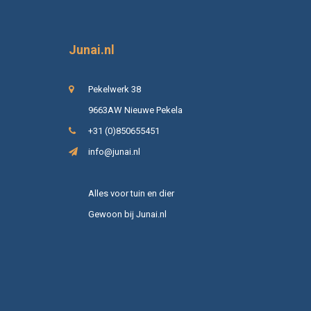
Junai.nl
Pekelwerk 38
9663AW Nieuwe Pekela
+31 (0)850655451
info@junai.nl
Alles voor tuin en dier
Gewoon bij Junai.nl