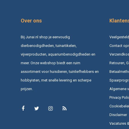
Over ons
Klanten
Bij Junai.nl shop je eenvoudig
Veelgesteld
dierbenodigdheden, tuinartikelen,
Contact op
vijverproducten, aquariumbenodigdheden en
Verzendkost
meer. Onze webshop biedt een ruim
Retouren, G
assortiment voor huisdieren, tuinliefhebbers en
Betaalmeth
hobbyisten, met snelle levering en scherpe
Spaarprog
prijzen.
Algemene 
Privacy Poli
Cookiebele
Disclaimer
Vacatures 