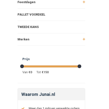
Feestdagen
PALLET VOORDEEL
TWEEDE KANS
Merken
Prijs
Van
€
0
Tot
€
150
Waarom Junai.nl
Meer dan 1 miljoen verwerkte orders