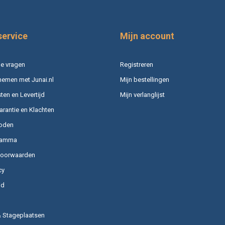
service
Mijn account
e vragen
Registreren
nemen met Junai.nl
Mijn bestellingen
en en Levertijd
Mijn verlanglijst
arantie en Klachten
oden
ramma
voorwaarden
cy
id
& Stageplaatsen