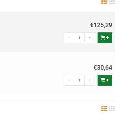
€125,29
-
+
€30,64
-
+