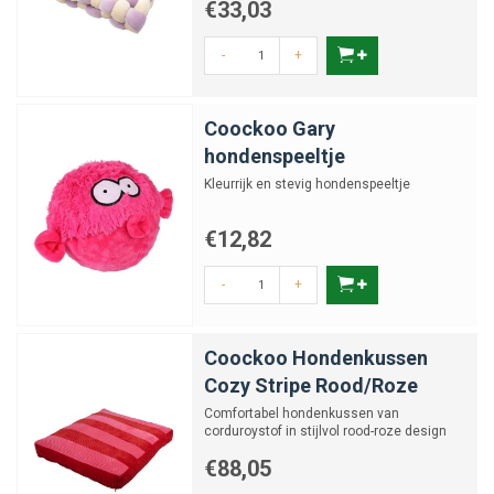
€33,03
-
+
Coockoo Gary
hondenspeeltje
Kleurrijk en stevig hondenspeeltje
€12,82
-
+
Coockoo Hondenkussen
Cozy Stripe Rood/Roze
Comfortabel hondenkussen van
corduroystof in stijlvol rood-roze design
€88,05