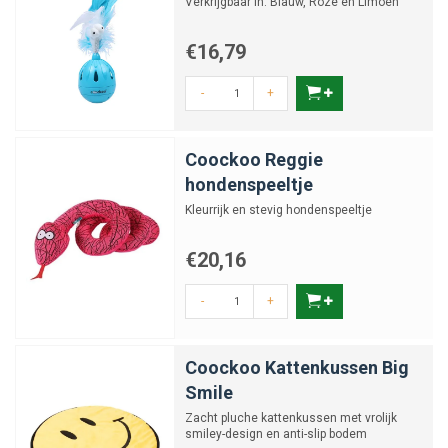
Verkrijgbaar in: Blauw, Roze en Limoen
€16,79
-
+
Coockoo Reggie
hondenspeeltje
Kleurrijk en stevig hondenspeeltje
€20,16
-
+
Coockoo Kattenkussen Big
Smile
Zacht pluche kattenkussen met vrolijk
smiley-design en anti-slip bodem