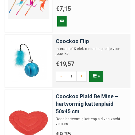
€7,15
Coockoo Flip
Interactief & elektronisch speeltje voor
jouw kat
€19,57
-
+
Coockoo Plaid Be Mine –
hartvormig kattenplaid
50x45 cm
Rood hartvormig kattenplaid van zacht
velours.
€9,35