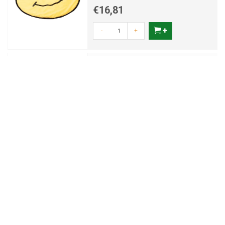
€16,81
-
+
Coockoo Hondenspeeltje
Twisted S'Mores
Hondenspeeltje
€12,56
-
+
Coockoo Hondenspeeltje
Funky
Eindeloos plezier
€10,12