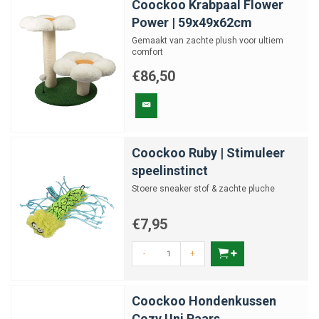
Coockoo Krabpaal Flower
Power | 59x49x62cm
Gemaakt van zachte plush voor ultiem
comfort
€86,50
Coockoo Ruby | Stimuleer
speelinstinct
Stoere sneaker stof & zachte pluche
€7,95
-
+
Coockoo Hondenkussen
Cozy Uni Paars