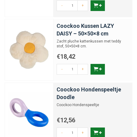
-
+
Coockoo Kussen LAZY
DAISY – 50×50×8 cm
Zacht pluche kattenkussen met teddy
stof, 50×50×8 cm.
€18,42
-
+
Coockoo Hondenspeeltje
Doodle
Coockoo Hondenspeeltje
€12,56
-
+