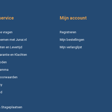
service
Mijn account
e vragen
Registreren
nemen met Junai.nl
Mijn bestellingen
en en Levertijd
Mijn verlanglijst
arantie en Klachten
oden
ramma
voorwaarden
cy
id
& Stageplaatsen