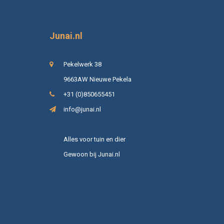
Junai.nl
Pekelwerk 38
9663AW Nieuwe Pekela
+31 (0)850655451
info@junai.nl
Alles voor tuin en dier
Gewoon bij Junai.nl