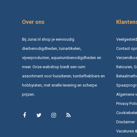
Over ons
Klanten
Bij Junai.nl shop je eenvoudig
Veelgesteld
dierbenodigdheden, tuinartikelen,
Contact op
vijverproducten, aquariumbenodigdheden en
Verzendkost
meer. Onze webshop biedt een ruim
Retouren, G
assortiment voor huisdieren, tuinliefhebbers en
Betaalmeth
hobbyisten, met snelle levering en scherpe
Spaarprog
prijzen.
Algemene 
Privacy Poli
Cookiebele
Disclaimer
Vacatures 