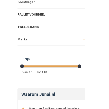
Feestdagen
PALLET VOORDEEL
TWEEDE KANS
Merken
Prijs
Van
€
0
Tot
€
10
Waarom Junai.nl
Meer dan 1 miljoen verwerkte orders