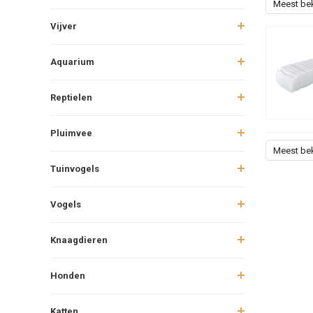
Meest be
Vijver
Aquarium
Reptielen
Pluimvee
Meest be
Tuinvogels
Vogels
Knaagdieren
Honden
Katten