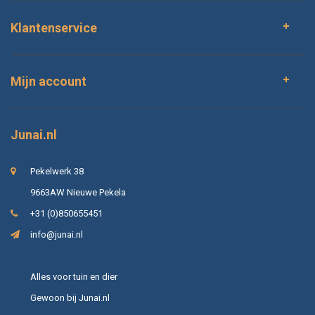
Klantenservice
Mijn account
Junai.nl
Pekelwerk 38
9663AW Nieuwe Pekela
+31 (0)850655451
info@junai.nl
Alles voor tuin en dier
Gewoon bij Junai.nl