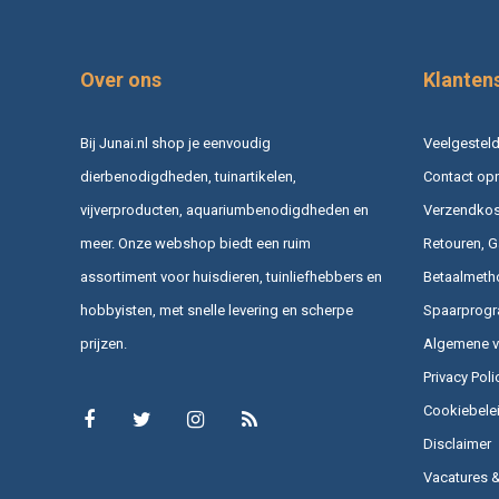
Over ons
Klanten
Bij Junai.nl shop je eenvoudig
Veelgesteld
dierbenodigdheden, tuinartikelen,
Contact op
vijverproducten, aquariumbenodigdheden en
Verzendkost
meer. Onze webshop biedt een ruim
Retouren, G
assortiment voor huisdieren, tuinliefhebbers en
Betaalmeth
hobbyisten, met snelle levering en scherpe
Spaarprog
prijzen.
Algemene 
Privacy Poli
Cookiebele
Disclaimer
Vacatures 