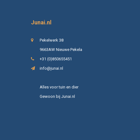
Junai.nl
Pekelwerk 38
9663AW Nieuwe Pekela
+31 (0)850655451
info@junai.nl
Alles voor tuin en dier
Gewoon bij Junai.nl