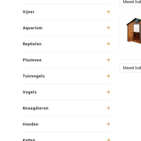
Meest be
Vijver
Aquarium
Reptielen
Pluimvee
Meest be
Tuinvogels
Vogels
Knaagdieren
Honden
Katten