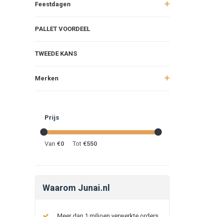
Feestdagen
PALLET VOORDEEL
TWEEDE KANS
Merken
Prijs
Van
€
0
Tot
€
550
Waarom Junai.nl
Meer dan 1 miljoen verwerkte orders