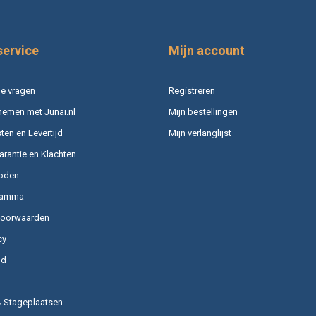
service
Mijn account
e vragen
Registreren
nemen met Junai.nl
Mijn bestellingen
en en Levertijd
Mijn verlanglijst
arantie en Klachten
oden
ramma
voorwaarden
cy
id
& Stageplaatsen