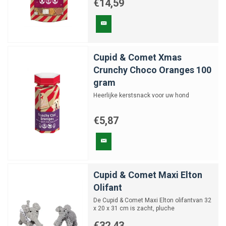
€14,59
Cupid & Comet Xmas
Crunchy Choco Oranges 100
gram
Heerlijke kerstsnack voor uw hond
€5,87
Cupid & Comet Maxi Elton
Olifant
De Cupid & Comet Maxi Elton olifantvan 32
x 20 x 31 cm is zacht, pluche
hondenspeelgoed met ritselpa...
€32,43