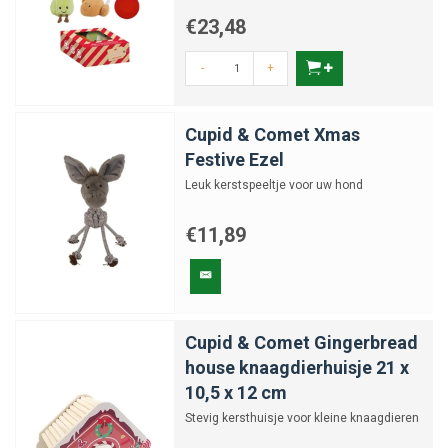
€23,48
-
+
Cupid & Comet Xmas
Festive Ezel
Leuk kerstspeeltje voor uw hond
€11,89
Cupid & Comet Gingerbread
house knaagdierhuisje 21 x
10,5 x 12 cm
Stevig kersthuisje voor kleine knaagdieren