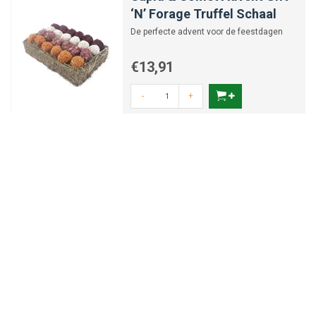
‘N’ Forage Truffel Schaal
De perfecte advent voor de feestdagen
€13,91
-
+
Cupid & Comet Kerstdiner
Kerstsok Hond
leuk voor tijdens de feestdagen
€12,31
-
+
Cupid & Comet Xmas Turkey
Drumsticks 160 gr