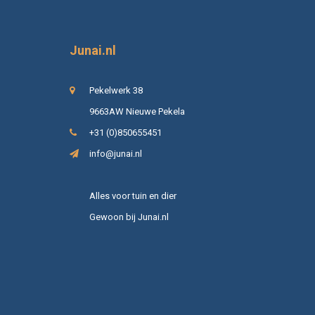
Junai.nl
Pekelwerk 38
9663AW Nieuwe Pekela
+31 (0)850655451
info@junai.nl
Alles voor tuin en dier
Gewoon bij Junai.nl