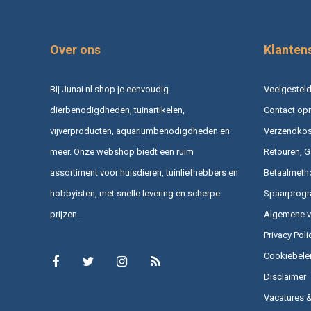
Over ons
Klanten
Bij Junai.nl shop je eenvoudig
Veelgesteld
dierbenodigdheden, tuinartikelen,
Contact op
vijverproducten, aquariumbenodigdheden en
Verzendkost
meer. Onze webshop biedt een ruim
Retouren, G
assortiment voor huisdieren, tuinliefhebbers en
Betaalmeth
hobbyisten, met snelle levering en scherpe
Spaarprog
prijzen.
Algemene 
Privacy Poli
Cookiebele
Disclaimer
Vacatures 