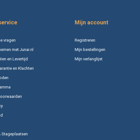
service
Mijn account
e vragen
Registreren
nemen met Junai.nl
Mijn bestellingen
en en Levertijd
Mijn verlanglijst
arantie en Klachten
oden
ramma
voorwaarden
cy
id
& Stageplaatsen