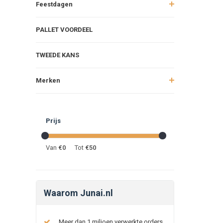
Feestdagen
PALLET VOORDEEL
TWEEDE KANS
Merken
Prijs
Van
€
0
Tot
€
50
Waarom Junai.nl
Meer dan 1 miljoen verwerkte orders