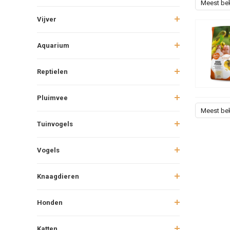
Meest be
Vijver
Aquarium
Reptielen
Pluimvee
Meest be
Tuinvogels
Vogels
Knaagdieren
Honden
Katten