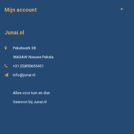
Mijn account
Junai.nl
Pekelwerk 38
9663AW Nieuwe Pekela
+31 (0)850655451
info@junai.nl
Alles voor tuin en dier
Gewoon bij Junai.nl