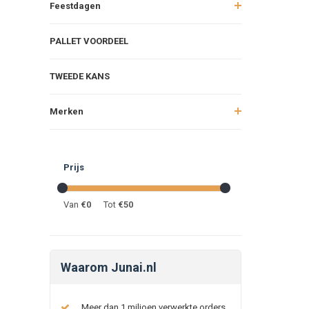
Feestdagen
PALLET VOORDEEL
TWEEDE KANS
Merken
Prijs
Van
€
0
Tot
€
50
Waarom Junai.nl
Meer dan 1 miljoen verwerkte orders