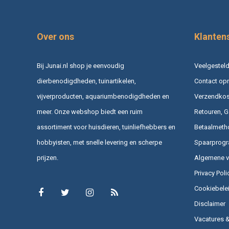
Over ons
Klanten
Bij Junai.nl shop je eenvoudig
Veelgesteld
dierbenodigdheden, tuinartikelen,
Contact op
vijverproducten, aquariumbenodigdheden en
Verzendkost
meer. Onze webshop biedt een ruim
Retouren, G
assortiment voor huisdieren, tuinliefhebbers en
Betaalmeth
hobbyisten, met snelle levering en scherpe
Spaarprog
prijzen.
Algemene 
Privacy Poli
Cookiebele
Disclaimer
Vacatures 