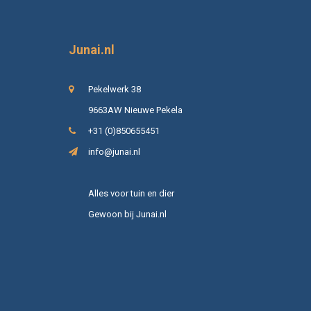
Junai.nl
Pekelwerk 38
9663AW Nieuwe Pekela
+31 (0)850655451
info@junai.nl
Alles voor tuin en dier
Gewoon bij Junai.nl