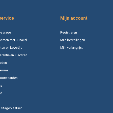
service
Mijn account
e vragen
Registreren
nemen met Junai.nl
Mijn bestellingen
en en Levertijd
Mijn verlanglijst
arantie en Klachten
oden
ramma
voorwaarden
cy
id
& Stageplaatsen