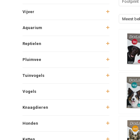
Footprint
Vijver
Meest be
Aquarium
Reptielen
Pluimvee
Tuinvogels
Vogels
Knaagdieren
Honden
Katten