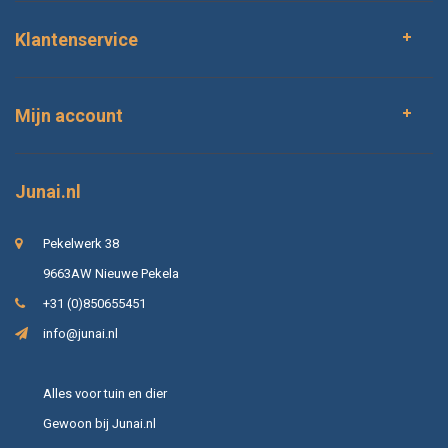
Klantenservice
Mijn account
Junai.nl
Pekelwerk 38
9663AW Nieuwe Pekela
+31 (0)850655451
info@junai.nl
Alles voor tuin en dier
Gewoon bij Junai.nl