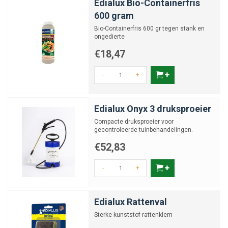
Edialux Bio-Containerfris
600 gram
Bio-Containerfris 600 gr tegen stank en
ongedierte
€18,47
-
+
Edialux Onyx 3 druksproeier
Compacte druksproeier voor
gecontroleerde tuinbehandelingen.
€52,83
-
+
Edialux Rattenval
Sterke kunststof rattenklem