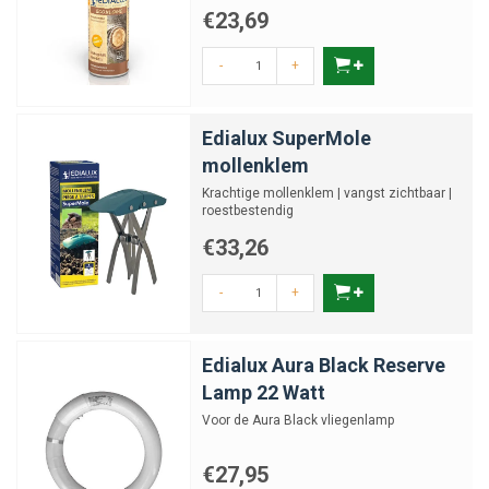
€23,69
-
+
Edialux SuperMole
mollenklem
Krachtige mollenklem | vangst zichtbaar |
roestbestendig
€33,26
-
+
Edialux Aura Black Reserve
Lamp 22 Watt
Voor de Aura Black vliegenlamp
€27,95