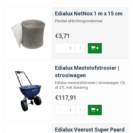
Edialux NetNox 1 m x 15 cm
Flexibel afdichtingsmateriaal
€3,71
-
+
Edialux Meststofstrooier |
strooiwagen
Edialux meststofstrooier | strooiwagen 15L
of 27L met dosering
€117,91
-
+
Edialux Veerust Super Paard