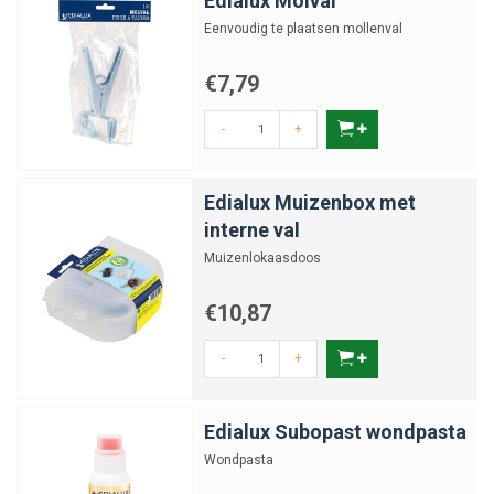
Edialux Molval
Eenvoudig te plaatsen mollenval
€7,79
-
+
Edialux Muizenbox met
interne val
Muizenlokaasdoos
€10,87
-
+
Edialux Subopast wondpasta
Wondpasta