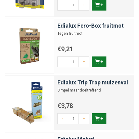
-
+
Edialux Fero-Box fruitmot
Tegen fruitmot
€9,21
-
+
Edialux Trip Trap muizenval
Simpel maar doeltreffend
€3,78
-
+