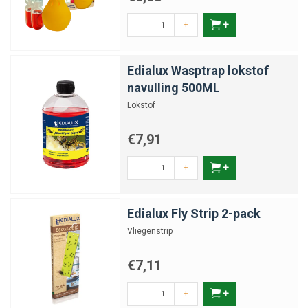
-
+
Edialux Wasptrap lokstof
navulling 500ML
Lokstof
€7,91
-
+
Edialux Fly Strip 2-pack
Vliegenstrip
€7,11
-
+