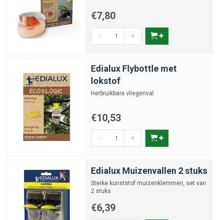
€7,80
-
+
Edialux Flybottle met
lokstof
Herbruikbare vliegenval
€10,53
-
+
Edialux Muizenvallen 2 stuks
Sterke kunststof muizenklemmen, set van
2 stuks
€6,39