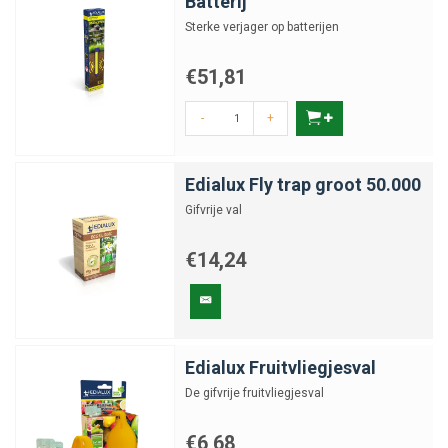
Batterij
Sterke verjager op batterijen
€51,81
-
+
Edialux Fly trap groot 50.000
Gifvrije val
€14,24
Edialux Fruitvliegjesval
De gifvrije fruitvliegjesval
€6,68