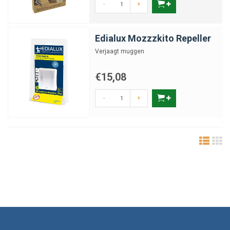
-
+
Edialux Mozzzkito Repeller
Verjaagt muggen
€15,08
-
+