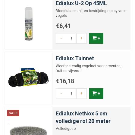
Edialux U-2 Op 45ML
Bloedluis en mijten bestrijdingsspray voor
vogels
€6,41
-
+
Edialux Tuinnet
Weerbestendig vogelnet voor groenten,
fruit en vijvers.
€16,18
-
+
Edialux NetNox 5 cm
SALE
volledige rol 20 meter
Volledige rol