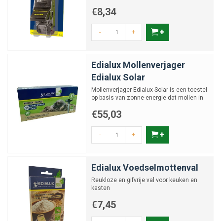
€8,34
-
+
Edialux Mollenverjager
Edialux Solar
Mollenverjager Edialux Solar is een toestel
op basis van zonne-energie dat mollen in
je tuin verjaag...
€55,03
-
+
Edialux Voedselmottenval
Reukloze en gifvrije val voor keuken en
kasten
€7,45