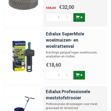
€32,00
€58,00
-
+
Edialux SuperMole
woelmuizen- en
woelrattenval
Krachtige gangval tegen woelmuizen,
woelratten en mollen
€18,60
-
+
Edialux Professionele
meststofstrooier
Professionele strooiwagen voor mest,
graszaad en strooizout.