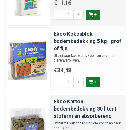
€11,16
-
+
Ekoo Kokosblok
bodembedekking 5 kg | grof
of fijn
Uitzetbaar kokosblok voor terrarium en
dierenverblijven.
€34,48
-
+
Ekoo Karton
bodembedekking 30 liter |
stofarm en absorberend
Stofarme kartonbedding die vocht en geur
snel opneemt.