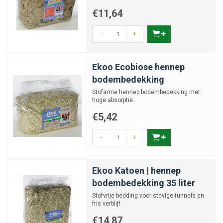
€11,64
-
+
Ekoo Ecobiose hennep
bodembedekking
Stofarme hennep bodembedekking met
hoge absorptie.
€5,42
-
+
Ekoo Katoen | hennep
bodembedekking 35 liter
Stofvrije bedding voor stevige tunnels en
fris verblijf
€14,87