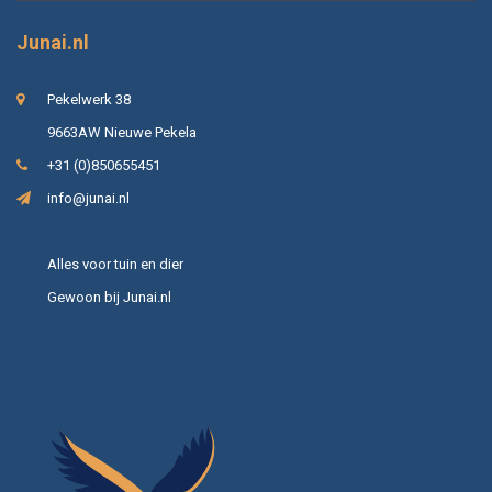
Junai.nl
Pekelwerk 38
9663AW Nieuwe Pekela
+31 (0)850655451
info@junai.nl
Alles voor tuin en dier
Gewoon bij Junai.nl