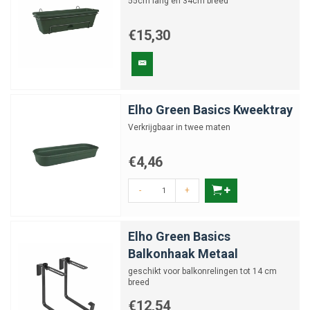
55cm lang en 34cm breed
€15,30
Elho Green Basics Kweektray
Verkrijgbaar in twee maten
€4,46
-
+
Elho Green Basics
Balkonhaak Metaal
geschikt voor balkonrelingen tot 14 cm
breed
€12,54