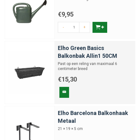
€9,95
-
+
Elho Green Basics
Balkonbak Allin1 50CM
Past op een reling van maximaal 6
centimeter breed
€15,30
Elho Barcelona Balkonhaak
Metaal
21 × 19 × 5 cm