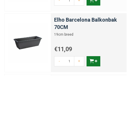
-
+
Elho Barcelona Balkonbak
70CM
19cm breed
€11,09
-
+
Elho Green Basics
Kweekhuis
Het ideale microklimaat voor zaden en
stekken
€10,58
-
+