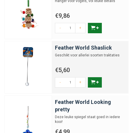
Hanger voor vogels, vol leuke details
€9,86
-
+
Feather World Shaslick
Geschikt voor allerlei soorten traktaties
€5,60
-
+
Feather World Looking
pretty
Deze leuke spiegel staat goed in iedere
kooi!
€4,99