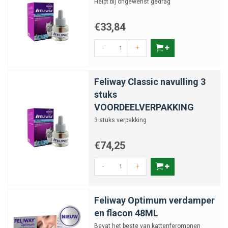
Helpt bij ongewenst gedrag
€33,84
-
+
Feliway Classic navulling 3
stuks
VOORDEELVERPAKKING
3 stuks verpakking
€74,25
-
+
Feliway Optimum verdamper
en flacon 48ML
Bevat het beste van kattenferomonen