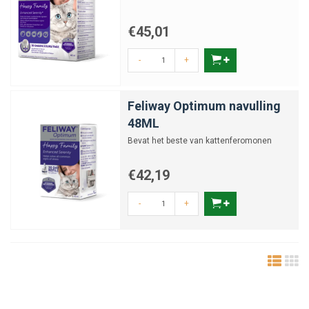
€45,01
-
+
Feliway Optimum navulling
48ML
Bevat het beste van kattenferomonen
€42,19
-
+