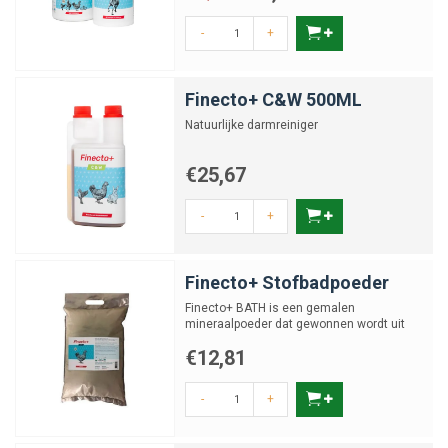
-
+
Finecto+ C&W 500ML
Natuurlijke darmreiniger
€25,67
-
+
Finecto+ Stofbadpoeder
Finecto+ BATH is een gemalen
mineraalpoeder dat gewonnen wordt uit
natuurlijk gesteente.
€12,81
-
+