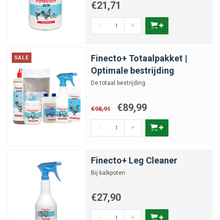
€21,71
-
+
Finecto+ Totaalpakket |
SALE
Optimale bestrijding
De totaal bestrijding
€89,99
€98,91
-
+
Finecto+ Leg Cleaner
Bij kalkpoten
€27,90
-
+