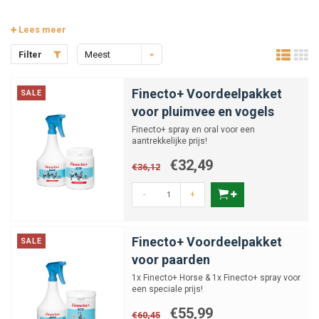
Lees meer
Filter
Meest
bekeken
Finecto+ Voordeelpakket
SALE
voor pluimvee en vogels
Finecto+ spray en oral voor een
aantrekkelijke prijs!
€32,49
€36,12
-
+
Finecto+ Voordeelpakket
SALE
voor paarden
1x Finecto+ Horse & 1x Finecto+ spray voor
een speciale prijs!
€55,99
€60,45