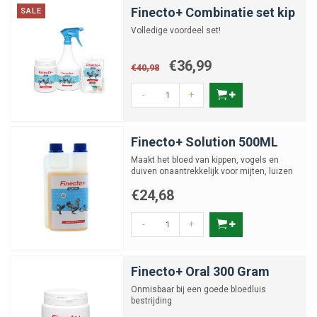
Finecto+ Combinatie set kip
SALE
Volledige voordeel set!
€36,99
€40,98
-
+
Finecto+ Solution 500ML
Maakt het bloed van kippen, vogels en
duiven onaantrekkelijk voor mijten, luizen
en vlooien.
€24,68
-
+
Finecto+ Oral 300 Gram
Onmisbaar bij een goede bloedluis
bestrijding