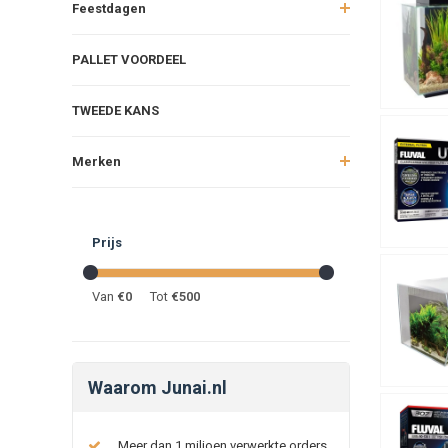
Feestdagen
PALLET VOORDEEL
TWEEDE KANS
Merken
Prijs
Van
€
0
Tot
€
500
Waarom Junai.nl
Meer dan 1 miljoen verwerkte orders