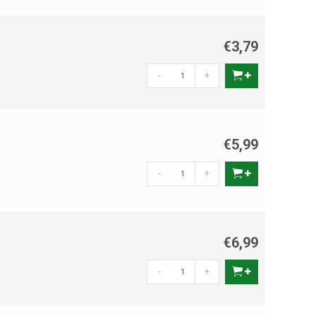
€3,79
-
+
€5,99
-
+
€6,99
-
+