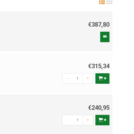
€387,80
€315,34
-
+
€240,95
-
+