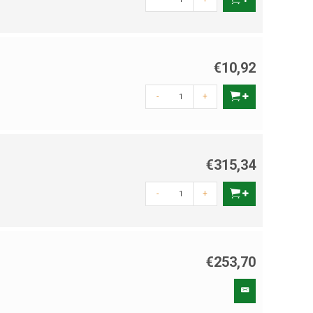
€10,92
-
+
€315,34
-
+
€253,70