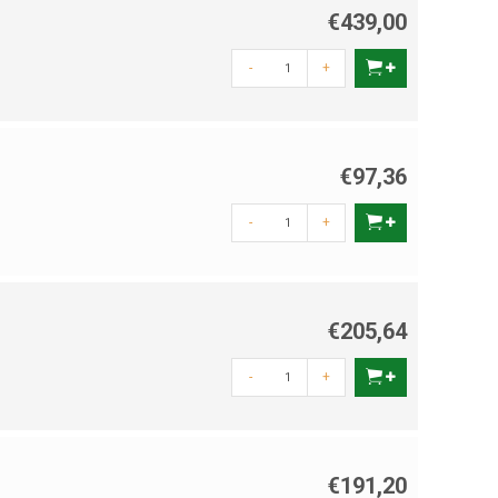
€439,00
-
+
€97,36
-
+
€205,64
-
+
€191,20