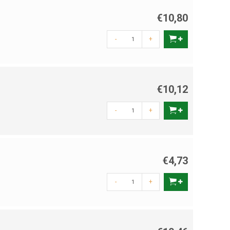
€10,80
-
+
€10,12
-
+
€4,73
-
+