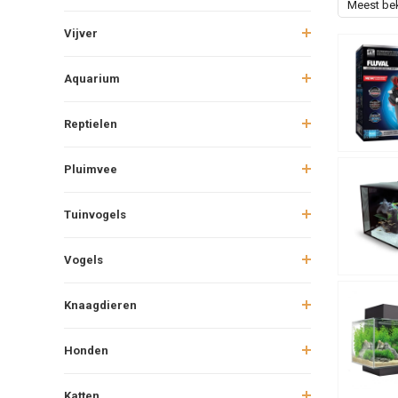
Meest be
Vijver
Aquarium
Reptielen
Pluimvee
Tuinvogels
Vogels
Knaagdieren
Honden
Katten