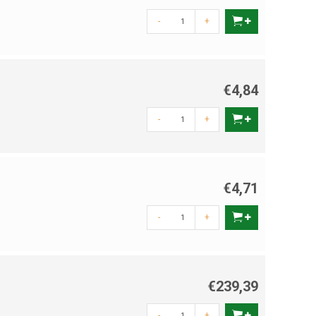
-
+
€4,84
-
+
€4,71
-
+
€239,39
-
+