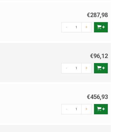
€287,98
-
+
€96,12
-
+
€456,93
-
+