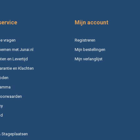
service
Mijn account
e vragen
Registreren
nemen met Junai.nl
Mijn bestellingen
en en Levertijd
Mijn verlanglijst
arantie en Klachten
oden
ramma
voorwaarden
cy
id
& Stageplaatsen