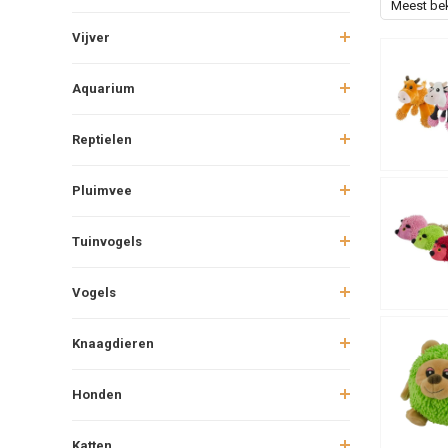
Meest be
Vijver
Aquarium
Reptielen
Pluimvee
Tuinvogels
Vogels
Knaagdieren
Honden
Katten