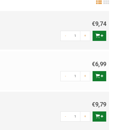
€9,74
-
+
€6,99
-
+
€9,79
-
+