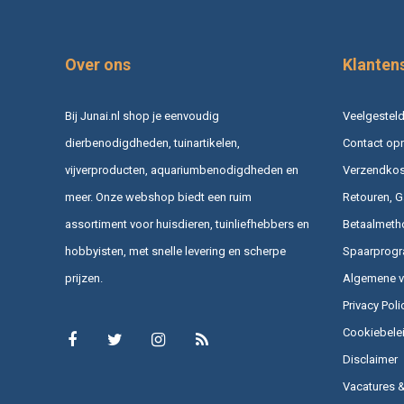
Over ons
Klanten
Bij Junai.nl shop je eenvoudig
Veelgesteld
dierbenodigdheden, tuinartikelen,
Contact op
vijverproducten, aquariumbenodigdheden en
Verzendkost
meer. Onze webshop biedt een ruim
Retouren, G
assortiment voor huisdieren, tuinliefhebbers en
Betaalmeth
hobbyisten, met snelle levering en scherpe
Spaarprog
prijzen.
Algemene 
Privacy Poli
Cookiebele
Disclaimer
Vacatures 