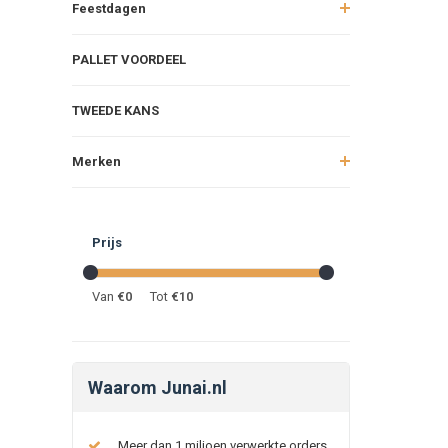
Feestdagen
PALLET VOORDEEL
TWEEDE KANS
Merken
Prijs
Van
€
0
Tot
€
10
Waarom Junai.nl
Meer dan 1 miljoen verwerkte orders