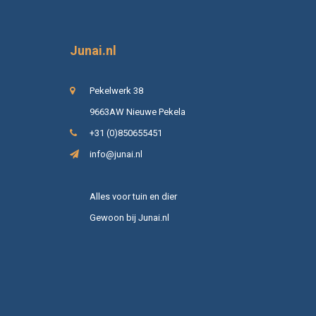
Junai.nl
Pekelwerk 38
9663AW Nieuwe Pekela
+31 (0)850655451
info@junai.nl
Alles voor tuin en dier
Gewoon bij Junai.nl