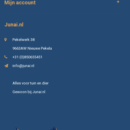
Mijn account
Junai.nl
Pekelwerk 38
9663AW Nieuwe Pekela
+31 (0)850655451
info@junai.nl
Alles voor tuin en dier
Gewoon bij Junai.nl