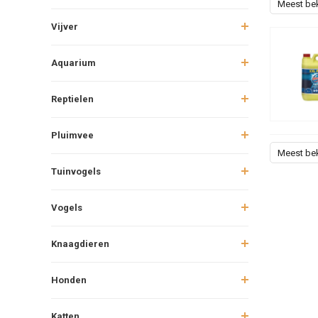
Meest be
Vijver
Aquarium
Reptielen
Pluimvee
Meest be
Tuinvogels
Vogels
Knaagdieren
Honden
Katten