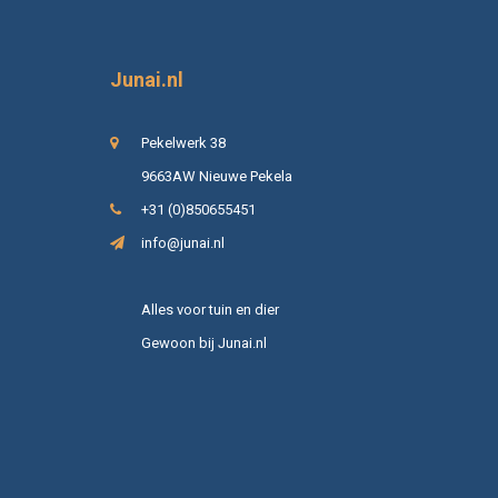
Junai.nl
Pekelwerk 38
9663AW Nieuwe Pekela
+31 (0)850655451
info@junai.nl
Alles voor tuin en dier
Gewoon bij Junai.nl