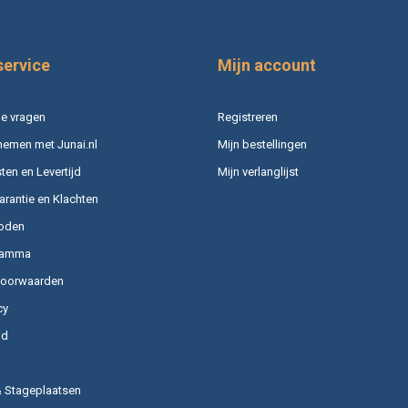
service
Mijn account
e vragen
Registreren
nemen met Junai.nl
Mijn bestellingen
en en Levertijd
Mijn verlanglijst
arantie en Klachten
oden
ramma
voorwaarden
cy
id
& Stageplaatsen