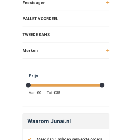
Feestdagen
PALLET VOORDEEL
TWEEDE KANS
Merken
Prijs
Van
€
0
Tot
€
35
Waarom Junai.nl
Meer dan 1 miljoen verwerkte orders