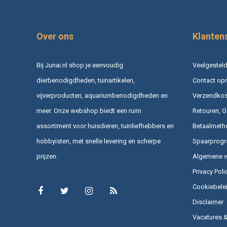
Over ons
Klanten
Bij Junai.nl shop je eenvoudig
Veelgesteld
dierbenodigdheden, tuinartikelen,
Contact op
vijverproducten, aquariumbenodigdheden en
Verzendkost
meer. Onze webshop biedt een ruim
Retouren, G
assortiment voor huisdieren, tuinliefhebbers en
Betaalmeth
hobbyisten, met snelle levering en scherpe
Spaarprog
prijzen.
Algemene 
Privacy Poli
Cookiebele
Disclaimer
Vacatures 