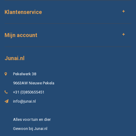
Klantenservice
Mijn account
Junai.nl
Pekelwerk 38
9663AW Nieuwe Pekela
+31 (0)850655451
info@junai.nl
Alles voor tuin en dier
Gewoon bij Junai.nl