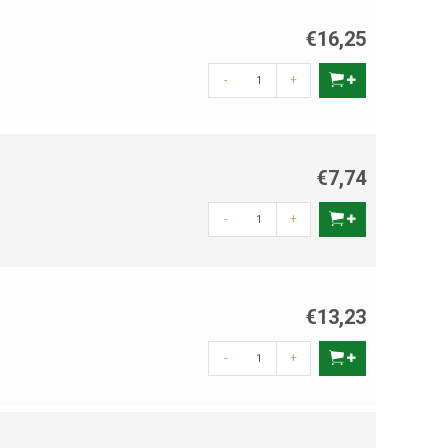
€16,25
-
+
€7,74
-
+
€13,23
-
+