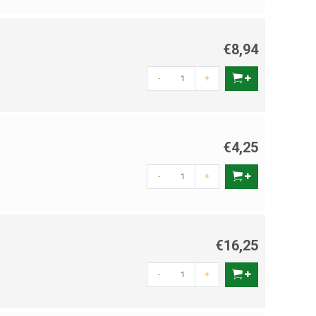
€8,94
-
+
€4,25
-
+
€16,25
-
+