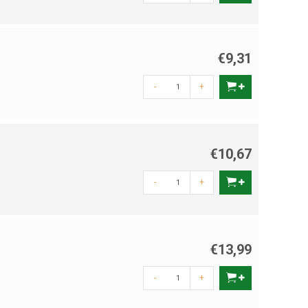
€9,31
-
+
€10,67
-
+
€13,99
-
+