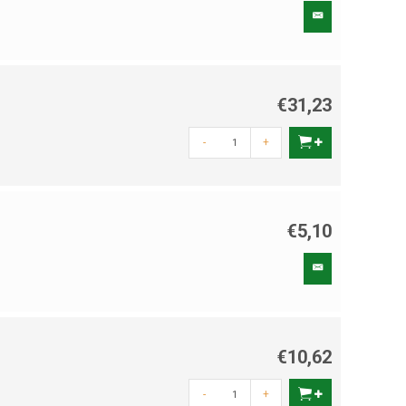
€31,23
-
+
€5,10
€10,62
-
+