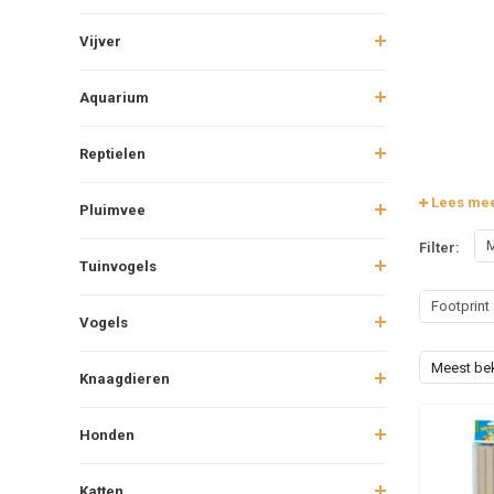
Vijver
Aquarium
Reptielen
Lees me
Pluimvee
M
Filter:
Tuinvogels
Footprint
Vogels
Meest be
Knaagdieren
Honden
Katten