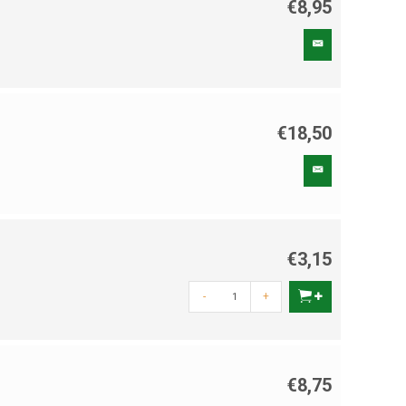
€8,95
€18,50
€3,15
-
+
€8,75