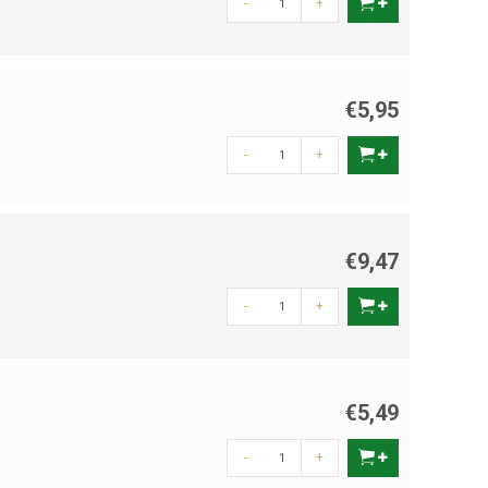
-
+
€5,95
-
+
€9,47
-
+
€5,49
-
+