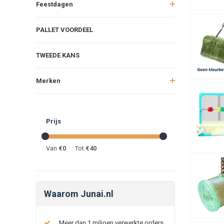
Feestdagen
PALLET VOORDEEL
TWEEDE KANS
Merken
Prijs
Van
€
0
Tot
€
40
Waarom Junai.nl
Meer dan 1 miljoen verwerkte orders