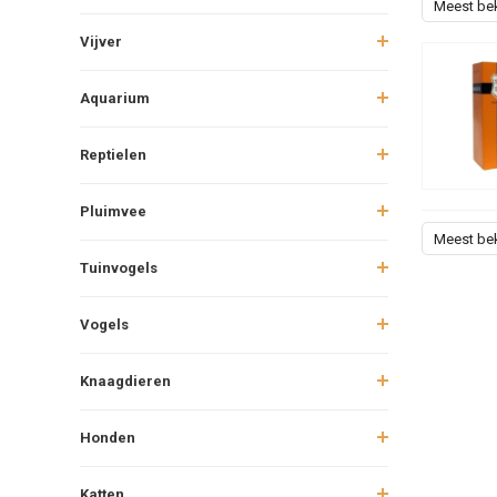
Meest be
Vijver
Aquarium
Reptielen
Pluimvee
Meest be
Tuinvogels
Vogels
Knaagdieren
Honden
Katten