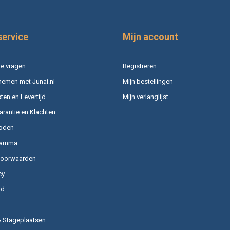
service
Mijn account
e vragen
Registreren
nemen met Junai.nl
Mijn bestellingen
en en Levertijd
Mijn verlanglijst
arantie en Klachten
oden
ramma
voorwaarden
cy
id
& Stageplaatsen