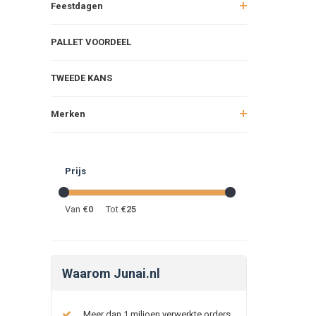
Feestdagen
PALLET VOORDEEL
TWEEDE KANS
Merken
Prijs
Van
€
0
Tot
€
25
Waarom Junai.nl
Meer dan 1 miljoen verwerkte orders