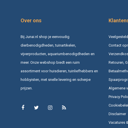
Over ons
Klanten
Bij Junai.nl shop je eenvoudig
Veelgesteld
dierbenodigdheden, tuinartikelen,
Contact op
vijverproducten, aquariumbenodigdheden en
Verzendkost
meer. Onze webshop biedt een ruim
Retouren, G
assortiment voor huisdieren, tuinliefhebbers en
Betaalmeth
hobbyisten, met snelle levering en scherpe
Spaarprog
prijzen.
Algemene 
Privacy Poli
Cookiebele
Disclaimer
Vacatures 