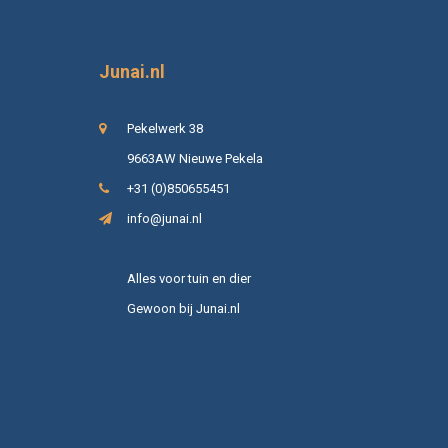
Junai.nl
Pekelwerk 38
9663AW Nieuwe Pekela
+31 (0)850655451
info@junai.nl
Alles voor tuin en dier
Gewoon bij Junai.nl