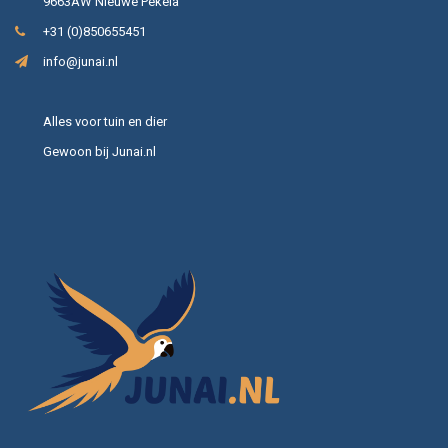
9663AW Nieuwe Pekela
+31 (0)850655451
info@junai.nl
Alles voor tuin en dier
Gewoon bij Junai.nl