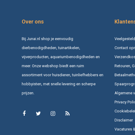
Over ons
Klanten
Bij Junai.nl shop je eenvoudig
Veelgesteld
dierbenodigdheden, tuinartikelen,
Contact op
vijverproducten, aquariumbenodigdheden en
Verzendkost
meer. Onze webshop biedt een ruim
Retouren, G
assortiment voor huisdieren, tuinliefhebbers en
Betaalmeth
hobbyisten, met snelle levering en scherpe
Spaarprog
prijzen.
Algemene 
Privacy Poli
Cookiebele
Disclaimer
Vacatures 