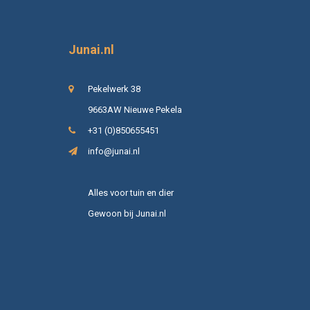
Junai.nl
Pekelwerk 38
9663AW Nieuwe Pekela
+31 (0)850655451
info@junai.nl
Alles voor tuin en dier
Gewoon bij Junai.nl