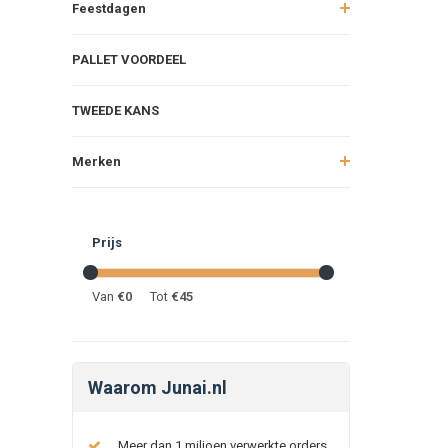
Feestdagen
PALLET VOORDEEL
TWEEDE KANS
Merken
Prijs
Van
€
0
Tot
€
45
Waarom Junai.nl
Meer dan 1 miljoen verwerkte orders