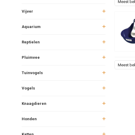
Meest be
Vijver
Aquarium
Reptielen
Pluimvee
Meest be
Tuinvogels
Vogels
Knaagdieren
Honden
Katten