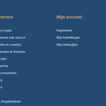
service
Mijn account
e vragen
Registreren
nemen met Junai.nl
Mijn bestellingen
en en Levertijd
Mijn verlanglijst
arantie en Klachten
oden
ramma
voorwaarden
cy
id
& Stageplaatsen