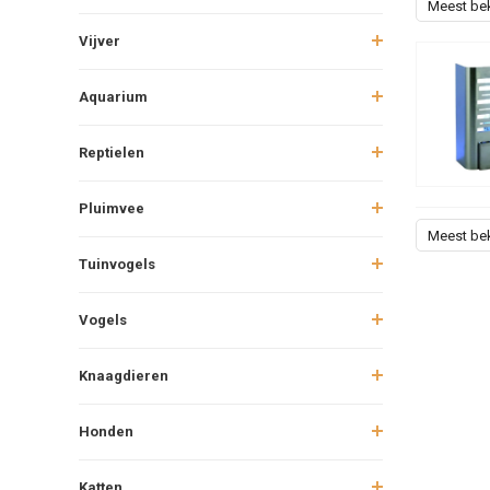
Meest be
Vijver
Aquarium
Reptielen
Pluimvee
Meest be
Tuinvogels
Vogels
Knaagdieren
Honden
Katten