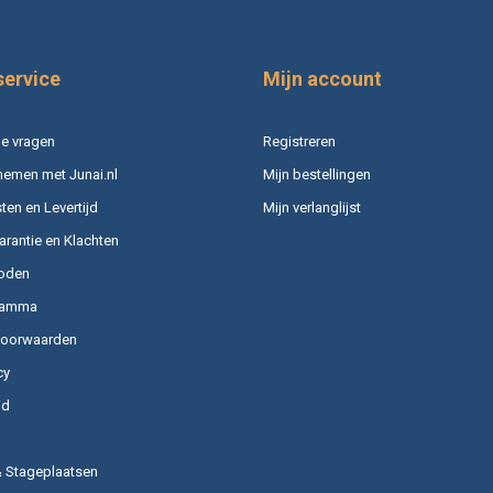
service
Mijn account
e vragen
Registreren
nemen met Junai.nl
Mijn bestellingen
en en Levertijd
Mijn verlanglijst
arantie en Klachten
oden
ramma
voorwaarden
cy
id
& Stageplaatsen