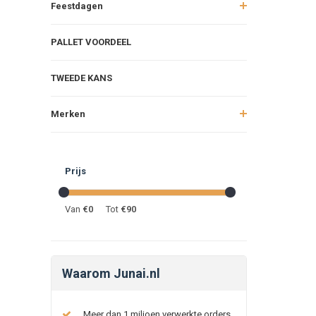
Feestdagen
PALLET VOORDEEL
TWEEDE KANS
Merken
Prijs
Van
€
0
Tot
€
90
Waarom Junai.nl
Meer dan 1 miljoen verwerkte orders