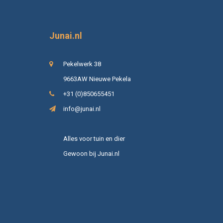
Junai.nl
Pekelwerk 38
9663AW Nieuwe Pekela
+31 (0)850655451
info@junai.nl
Alles voor tuin en dier
Gewoon bij Junai.nl