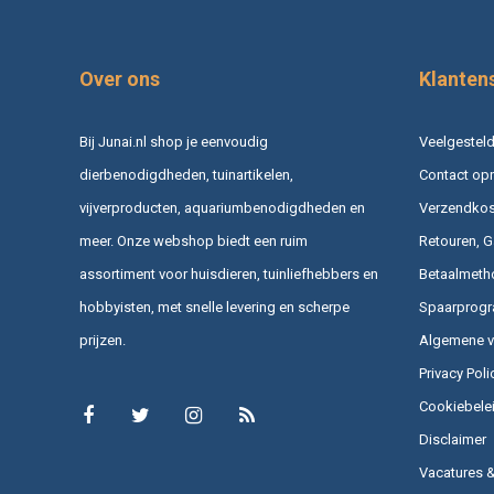
Over ons
Klanten
Bij Junai.nl shop je eenvoudig
Veelgesteld
dierbenodigdheden, tuinartikelen,
Contact op
vijverproducten, aquariumbenodigdheden en
Verzendkost
meer. Onze webshop biedt een ruim
Retouren, G
assortiment voor huisdieren, tuinliefhebbers en
Betaalmeth
hobbyisten, met snelle levering en scherpe
Spaarprog
prijzen.
Algemene 
Privacy Poli
Cookiebele
Disclaimer
Vacatures 