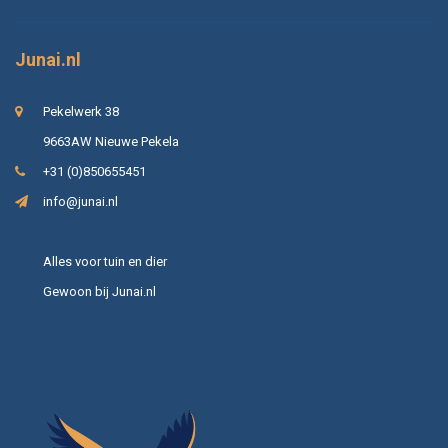
Junai.nl
Pekelwerk 38
9663AW Nieuwe Pekela
+31 (0)850655451
info@junai.nl
Alles voor tuin en dier
Gewoon bij Junai.nl