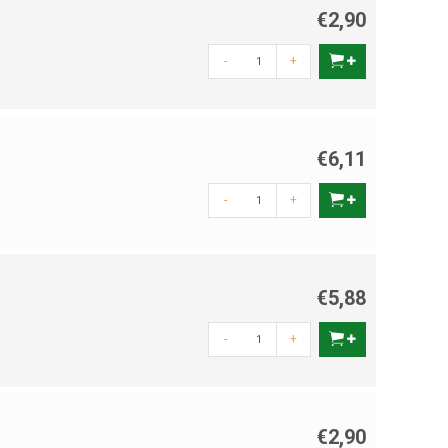
€2,90
-
+
€6,11
-
+
€5,88
-
+
€2,90