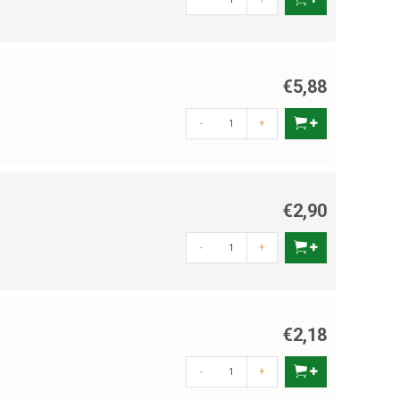
€5,88
-
+
€2,90
-
+
€2,18
-
+