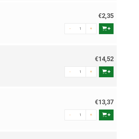
€2,35
-
+
€14,52
-
+
€13,37
-
+