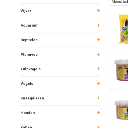
Meest be
Vijver
Aquarium
Reptielen
Pluimvee
Tuinvogels
Vogels
Knaagdieren
Honden
Katten