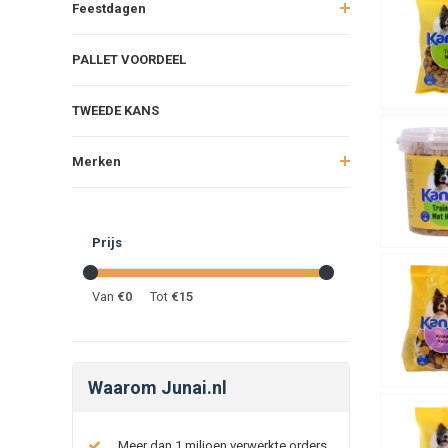
Feestdagen
PALLET VOORDEEL
TWEEDE KANS
Merken
Prijs
Van
€
0
Tot
€
15
Waarom Junai.nl
Meer dan 1 miljoen verwerkte orders