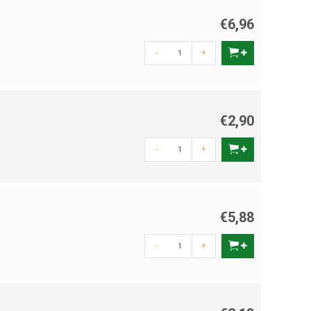
€6,96
-
+
€2,90
-
+
€5,88
-
+