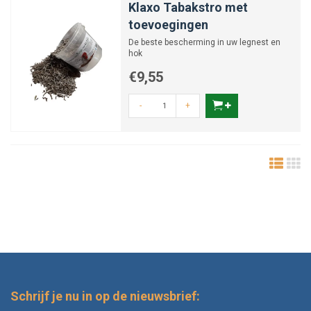
Klaxo Tabakstro met
toevoegingen
De beste bescherming in uw legnest en
hok
€9,55
-
+
Schrijf je nu in op de nieuwsbrief: