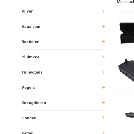
Meest be
Vijver
Aquarium
Reptielen
Pluimvee
Tuinvogels
Vogels
Knaagdieren
Honden
Katten