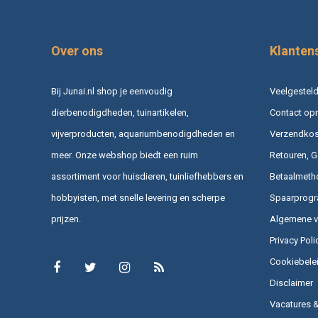
Over ons
Klanten
Bij Junai.nl shop je eenvoudig
Veelgesteld
dierbenodigdheden, tuinartikelen,
Contact op
vijverproducten, aquariumbenodigdheden en
Verzendkost
meer. Onze webshop biedt een ruim
Retouren, G
assortiment voor huisdieren, tuinliefhebbers en
Betaalmeth
hobbyisten, met snelle levering en scherpe
Spaarprog
prijzen.
Algemene 
Privacy Poli
Cookiebele
Disclaimer
Vacatures 