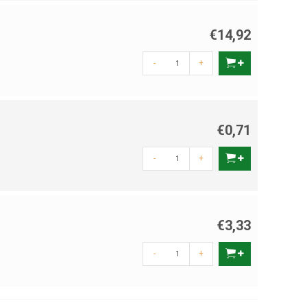
€14,92
-
+
€0,71
-
+
€3,33
-
+