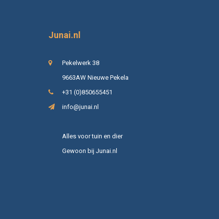
Junai.nl
Pekelwerk 38
9663AW Nieuwe Pekela
+31 (0)850655451
info@junai.nl
Alles voor tuin en dier
Gewoon bij Junai.nl