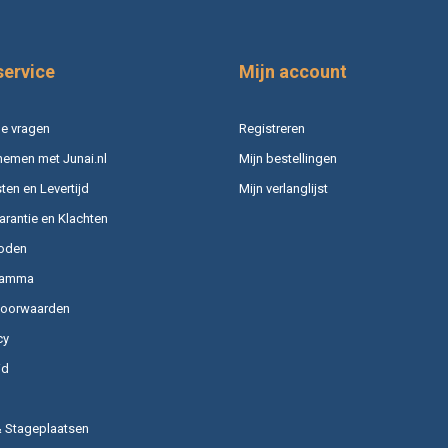
service
Mijn account
e vragen
Registreren
nemen met Junai.nl
Mijn bestellingen
en en Levertijd
Mijn verlanglijst
arantie en Klachten
oden
ramma
voorwaarden
cy
id
& Stageplaatsen