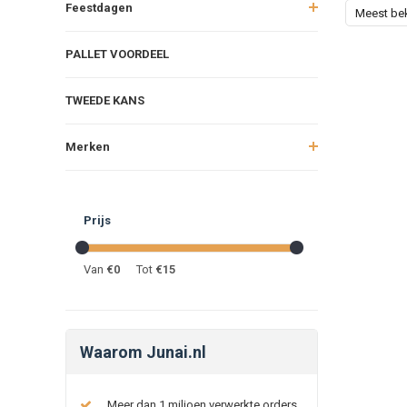
Feestdagen
Meest be
PALLET VOORDEEL
TWEEDE KANS
Merken
Prijs
Van
€
0
Tot
€
15
Waarom Junai.nl
Meer dan 1 miljoen verwerkte orders