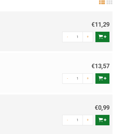
€11,29
-
+
€13,57
-
+
€0,99
-
+