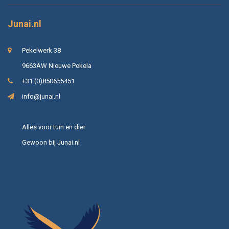
Junai.nl
Pekelwerk 38
9663AW Nieuwe Pekela
+31 (0)850655451
info@junai.nl
Alles voor tuin en dier
Gewoon bij Junai.nl