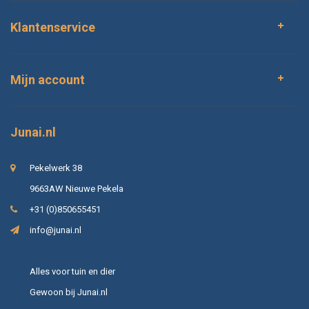
Klantenservice
Mijn account
Junai.nl
Pekelwerk 38
9663AW Nieuwe Pekela
+31 (0)850655451
info@junai.nl
Alles voor tuin en dier
Gewoon bij Junai.nl