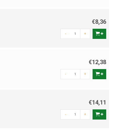
€8,36
-
+
€12,38
-
+
€14,11
-
+