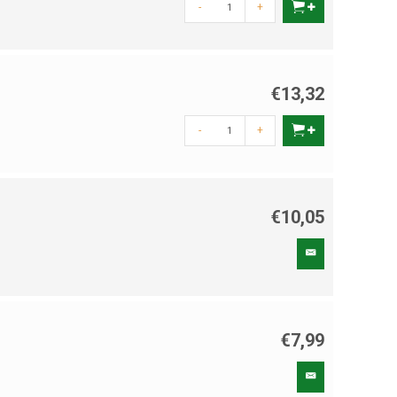
-
+
€13,32
-
+
€10,05
€7,99