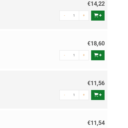
€14,22
-
+
€18,60
-
+
€11,56
-
+
€11,54