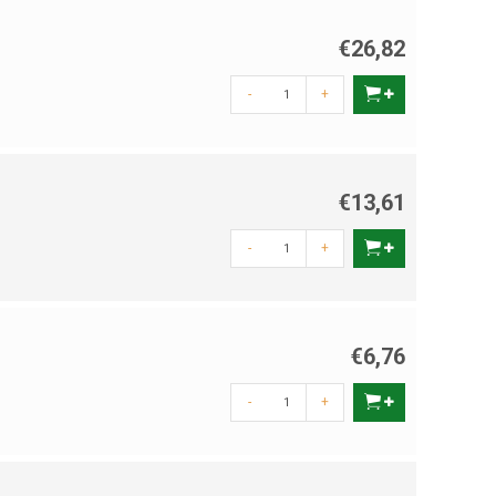
€26,82
-
+
€13,61
-
+
€6,76
-
+