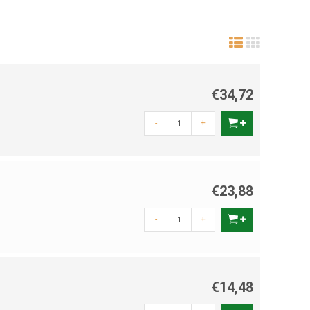
€34,72
-
+
€23,88
-
+
€14,48