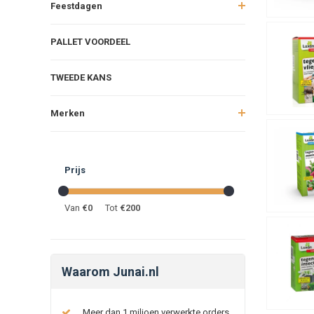
Feestdagen
PALLET VOORDEEL
TWEEDE KANS
Merken
Prijs
Van
€
0
Tot
€
200
Waarom Junai.nl
Meer dan 1 miljoen verwerkte orders