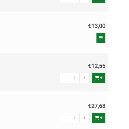
€13,00
€12,55
-
+
€27,68
-
+