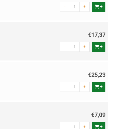
-
+
€17,37
-
+
€25,23
-
+
€7,09
-
+