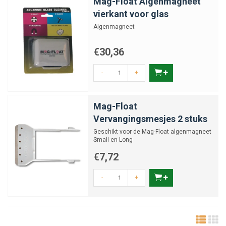
Mag-Float Algenmagneet
vierkant voor glas
Algenmagneet
€30,36
-
+
Mag-Float
Vervangingsmesjes 2 stuks
Geschikt voor de Mag-Float algenmagneet
Small en Long
€7,72
-
+