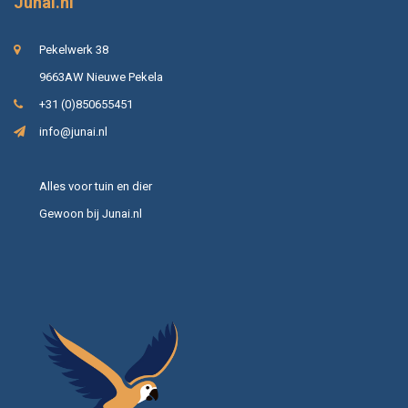
Junai.nl
Pekelwerk 38
9663AW Nieuwe Pekela
+31 (0)850655451
info@junai.nl
Alles voor tuin en dier
Gewoon bij Junai.nl